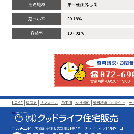
用途地域
第一種住居地域
建ぺい率
59.18%
容積率
137.01％
HOME
建替え
リフォーム
施工例
会社情報
資料請求・お問合せ
サ
〒569-1144 大阪府高槻市大畑町21番7号 グッドライフビルⅣ 1F