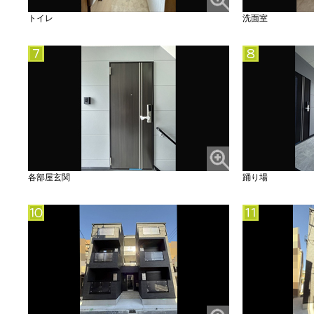
トイレ
洗面室
各部屋玄関
踊り場