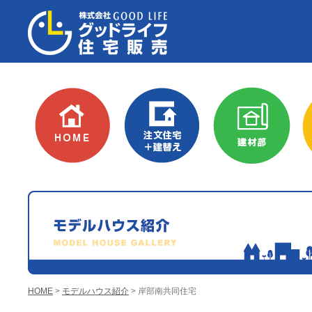
HOME
建替え
建材部
リフ
HOME
>
モデルハウス紹介
> 岸部南共同住宅