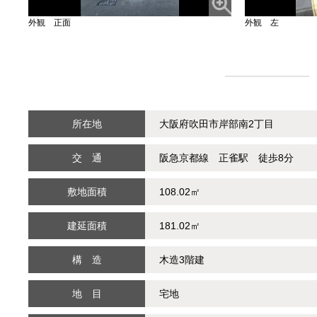
外観 正面
外観 左
物件概要
所在地
大阪府吹田市岸部南2丁目
交 通
阪急京都線 正雀駅 徒歩8分
敷地面積
108.02㎡
建延面積
181.02㎡
構 造
木造3階建
地 目
宅地