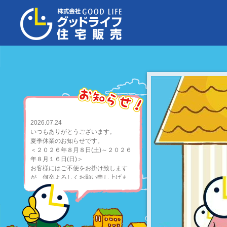
2026.07.24
いつもありがとうございます。
夏季休業のお知らせです。
＜２０２６年８月８日(土)～２０２６
年８月１６日(日)＞
お客様にはご不便をお掛け致します
が、何卒よろしくお願い申し上げま
す。
2026.07.21
高槻市高西町T様邸が上棟しました
ブログをUPしておりますので、ぜひご