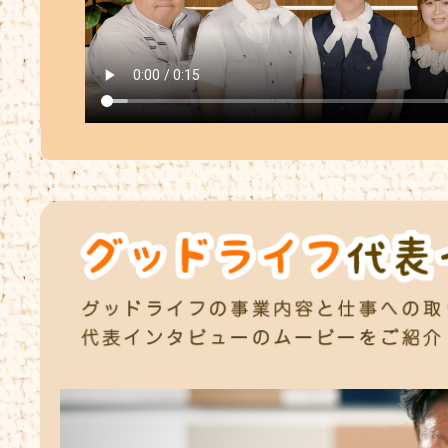
ブログをUPしておりますので、ぜひご
覧くださいませ！
2026.05.29
高槻市富田丘町K様邸が完成しまし
た ブログをUPしておりますので、ぜ
ひご覧くださいませ！
2026.05.22
茨木市中総持寺町モデルハウスが上棟
しました ブログをUPしておりますの
で、ぜひご覧くださいませ！
2026.05.15
茨木市上野町モデルハウスが上棟しま
した ブログをUPしておりますので、
ぜひご覧くださいませ！
2026.05.11
Youtubeへの動画投稿とイベント協
賛 ブログをUPしましたのでぜひご覧
くださいませ(*^-^*)