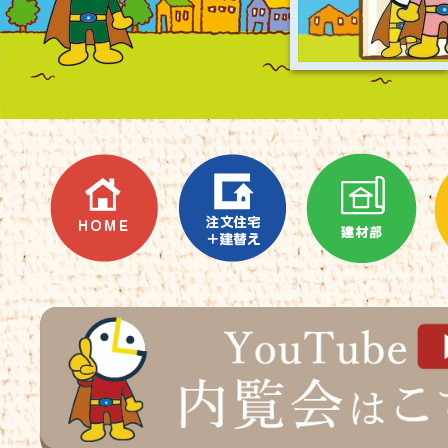
覧くださいませ！
2026.07.16
高槻市松が丘３丁目O様邸が上棟しま
した ブログをUPしておりますので、
ぜひご覧くださいませ！
2026.07.13
グッドライフ住宅販売のCM ブログ
をUPしておりますので、ぜひご覧くだ
さいませ。
2026.07.10
社員旅行に行ってきました ブログを
HOME
建替え
建材部
リフ
UPしておりますので、ぜひご覧くださ
いませ(*^-^*)
2026.06.26
研修旅行のお知らせ
＜２０２６年６月２８日(日)～２０２
６年６月３０日(火)＞
お客様にはご不便をお掛け致します
が、何卒よろしくお願い申し上げま